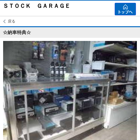
ＳＴＯＣＫ ＧＡＲＡＧＥ
戻る
☆納車特典☆